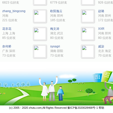
6823 位好友
6779 位好友
926 位好
zhang_bingcong
欧阳逸云
赵璐
河南
河南 郑州
河南 郑州
221 位好友
185 位好友
172 位好
花非花
梅文涛
XXR
上海 上海
湖北 武汉
河南 郑州
85 位好友
80 位好友
80 位好友
奈何桥
syxagri
戚柒
广东 深圳
湖南 邵阳
北京 海淀
73 位好友
73 位好友
70 位好友
(c) 2005 - 2020 zhutu.com,All Rights Reserved
豫ICP备2020028468号-1
帮助