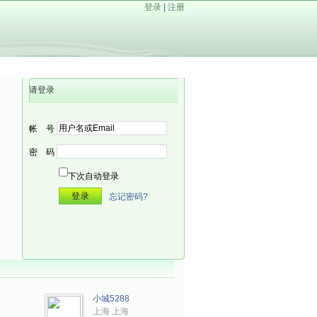
登录
|
注册
请登录
帐 号
密 码
下次自动登录
忘记密码?
小城5288
上海 上海