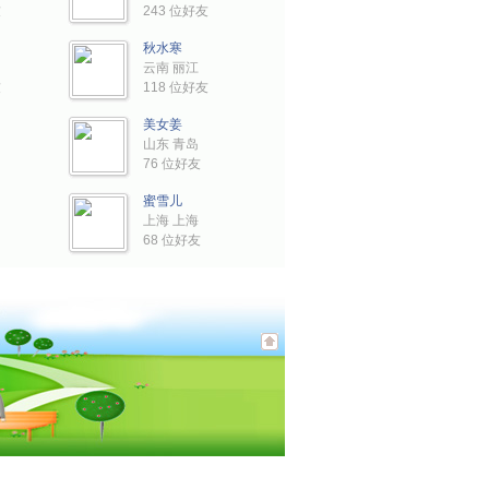
友
243 位好友
秋水寒
云南 丽江
友
118 位好友
美女姜
山东 青岛
76 位好友
蜜雪儿
上海 上海
68 位好友